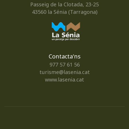
Passeig de la Clotada, 23-25
43560 la Sénia (Tarragona)
Contacta'ns
977 57 61 56
turisme@lasenia.cat
www.lasenia.cat