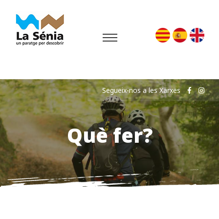
Segueix-nos a les Xarxes
Què fer?