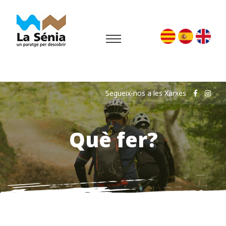
Segueix-nos a les Xarxes
Què fer?