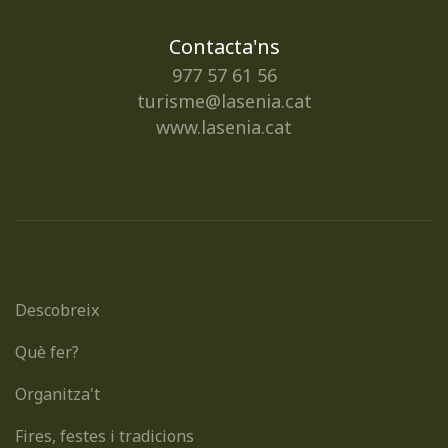
Contacta'ns
977 57 61 56
turisme@lasenia.cat
www.lasenia.cat
Descobreix
Què fer?
Organitza't
Fires, festes i tradicions