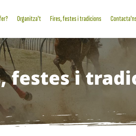
fer?
Organitza't
Fires, festes i tradicions
Contacta'n
, festes i trad