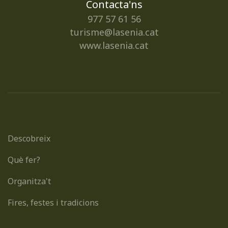
Contacta'ns
977 57 61 56
turisme@lasenia.cat
www.lasenia.cat
Descobreix
Què fer?
Organitza't
Fires, festes i tradicions