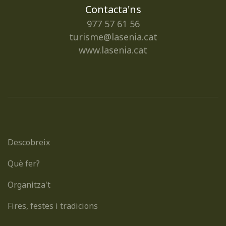
Contacta'ns
977 57 61 56
turisme@lasenia.cat
www.lasenia.cat
Descobreix
Què fer?
Organitza't
Fires, festes i tradicions