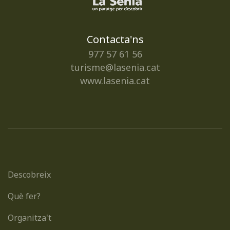
Contacta'ns
977 57 61 56
turisme@lasenia.cat
www.lasenia.cat
Descobreix
Què fer?
Organitza't