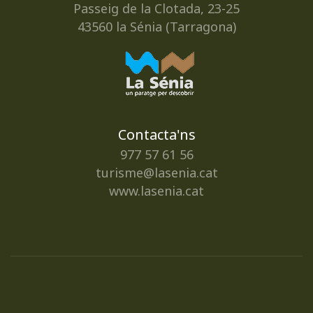
Passeig de la Clotada, 23-25
43560 la Sénia (Tarragona)
Contacta'ns
977 57 61 56
turisme@lasenia.cat
www.lasenia.cat